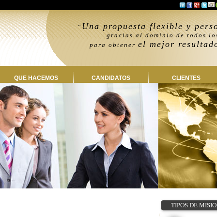
Una propuesta flexible y pers
garantizar el éxito
“
Para
, actúan 
gracias al dominio de todos los m
imposible fal
el mejor resultad
para obtener
QUE HACEMOS
CANDIDATOS
CLIENTES
TIPOS DE MISI