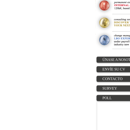
ÚNASE A NOSO
ENVÍE SU CV
CONTACTO
SURVEY
POLL