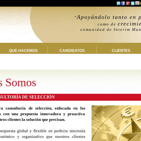
Apoyándolo tanto en p
“
crecimi
como de
comunidad de Interim Mana
QUE HACEMOS
CANDIDATOS
CLIENTES
s Somos
SULTORÍA DE SELECCIÓN
 consultoría de selección, enfocada en los
s con una propuesta innovadora y proactiva
ros clientes la solución que precisan.
opuesta global y flexible en perfecta sincronía
onómico y organizativo que nuestros clientes