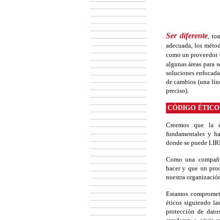
Ser diferente
, to
adecuada, los métod
como un proveedor d
algunas áreas para 
soluciones enfocadas
de cambios (una lín
preciso).
CÓDIGO ÉTICO
Creemos que la é
fundamentales y ha
donde se puede LIRE
Como una compañí
hacer y que un proc
nuestra organización
Estamos comprometi
éticos siguiendo las
protección de dato