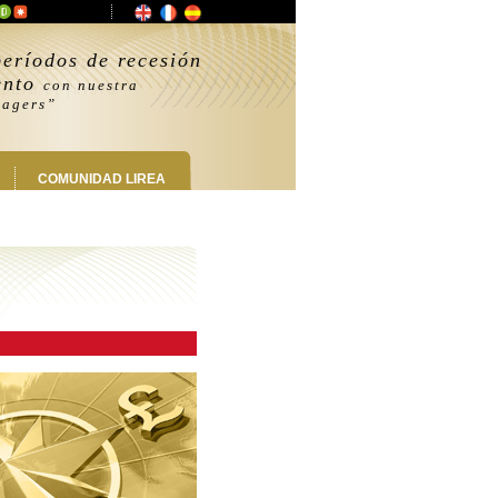
eríodos de recesión
ento
con nuestra
gers”
COMUNIDAD LIREA