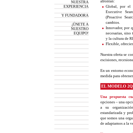
afrontan:
NUESTRA
EXPERIENCIA
Global, por el
Executive Sear
Y FUNDADORA
(Proactive Sear
cambios.
¡ÚNETE A
Innovador, por q
NUESTRO
EQUIPO!
necesarias, sino
y la cultura de 
Flexible, ofrecie
Nuestra oferta se c
escisiones, recesio
En un entorno econó
medida para obtener 
EL MODELO 2Q
Una propuesta cua
opciones – una opci
a su organizació
estandarizada y pro
que somos una organ
de adaptarnos a la v