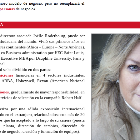
A
irectora asociada Joëlle Roderbourg, puede ser
ciudadana del mundo. Vivió sus primeros años en
tres continentes (África – Europa – Norte América),
o en Business administration por HEC Saint Louis,
 Executive MBA por Dauphine University, París y
al.
al se ha dividido en dos partes:
iciones
financieras en 4 sectores industriales,
e: ABBA, Hoheywell, Rexan (American National
iones
, gradualmente de mayor responsabilidad, en
servicios de selección en la compañía Robert Half.
teriza por una sólida exposición internacional
do en el extranjero, relacionándose con más de 20
íos que ha aceptado a lo largo de su carrera (puesta
planta, dirección de cambios, dirección de
o de negocio, creación y formación de equipos).