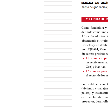
…Y FUNDADOR
Como fundadora y d
definida como una 
África. Se educó en 
obteniendo el títul
Bruselas y un doble
por UQUAM, Montre
Su carrera profesion
11 años en pos
respectivament
Can) y Habitat.
12 años en posic
el sector de los 
Su perfil se carac
(viviendo y trabajan
países); y los desaf
en marcha de una 
proyectos, desarroll