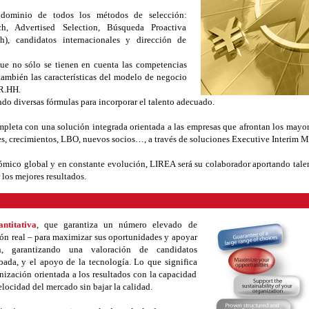
 dominio de todos los métodos de selección:
ch, Advertised Selection, Búsqueda Proactiva
ch), candidatos internacionales y dirección de
ue no sólo se tienen en cuenta las competencias
 también las características del modelo de negocio
RR.HH.
ndo diversas fórmulas para incorporar el talento adecuado.
ompleta con una solución integrada orientada a las empresas que afrontan los mayor
nes, crecimientos, LBO, nuevos socios…, a través de soluciones Executive Interim
mico global y en constante evolución, LIREA será su colaborador aportando talen
los mejores resultados.
ntitativa
, que garantiza un número elevado de
ón real – para maximizar sus oportunidades y apoyar
n, garantizando una valoración de candidatos
bada, y el apoyo de la tecnología. Lo que significa
ización orientada a los resultados con la capacidad
elocidad del mercado sin bajar la calidad.