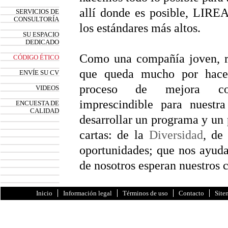
allí donde es posible, LIREA
SERVICIOS DE
CONSULTORÍA
los estándares más altos.
SU ESPACIO
DEDICADO
Como una compañía joven, 
CÓDIGO ÉTICO
que queda mucho por hace
ENVÍE SU CV
proceso de mejora co
VIDEOS
imprescindible para nuestr
ENCUESTA DE
CALIDAD
desarrollar un programa y un p
cartas: de la
Diversidad
, de
oportunidades; que nos ayudar
de nosotros esperan nuestros c
Inicio
Información legal
Términos de uso
Contacto
Site