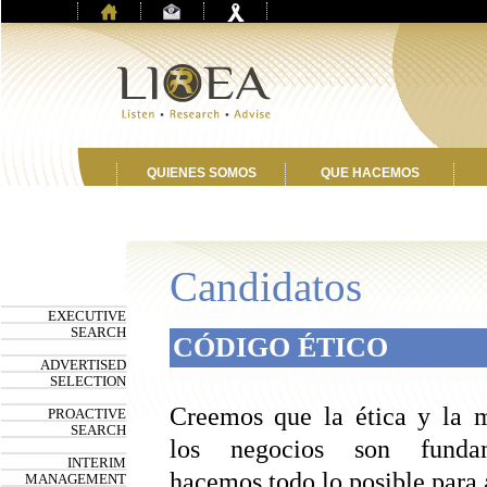
QUIENES SOMOS
QUE HACEMOS
Candidatos
EXECUTIVE
SEARCH
CÓDIGO ÉTICO
ADVERTISED
SELECTION
Creemos que la ética y la 
PROACTIVE
SEARCH
los negocios son funda
INTERIM
hacemos todo lo posible para 
MANAGEMENT