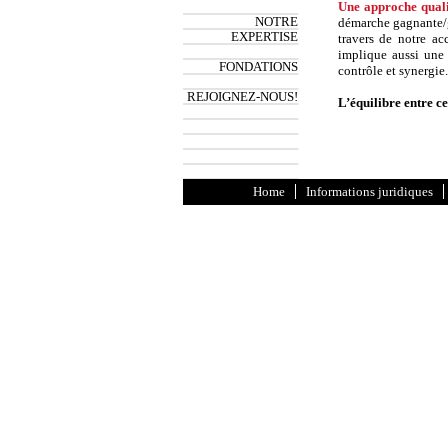
Une approche quali
NOTRE
démarche gagnante
EXPERTISE
travers de notre ac
implique aussi une s
FONDATIONS
contrôle et synergie.
REJOIGNEZ-NOUS!
L’équilibre entre c
Home
Informations juridiques