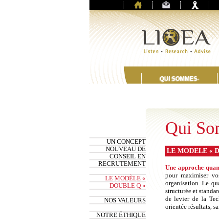
QUI SOMMES-
NOUS
Qui So
UN CONCEPT
NOUVEAU DE
LE MODELE « 
CONSEIL EN
RECRUTEMENT
Une approche quant
pour maximiser vos
LE MODÈLE «
organisation. Le qua
DOUBLE Q »
structurée et standa
de levier de la Tec
NOS VALEURS
orientée résultats, s
NOTRE ÉTHIQUE