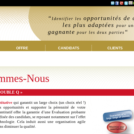
“
opportunités de 
Identifier les
les plus adaptées
pour u
gagnante
“
pour les deux parties
OFFRE
CANDIDATS
CLIENTS
mmes-Nous
DOUBLE Q »
itative
qui garantit un large choix (un choix réel !)
 opportunités et supporter la pérennité de votre
ntitatif offre la garantie d’une Evaluation probante
rdisée des candidats, se reposant notamment sur l’effet
hnologie. Cela induit aussi une organisation agile
ans diminuer la qualité.