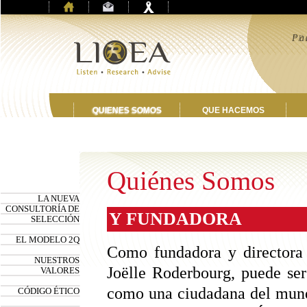
“P
Pa
p
de
QUIENES SOMOS
QUE HACEMOS
Quiénes Somos
LA NUEVA
CONSULTORÍA DE
Y FUNDADORA
SELECCIÓN
EL MODELO 2Q
Como fundadora y directora
NUESTROS
Joëlle Roderbourg, puede ser
VALORES
como una ciudadana del mun
CÓDIGO ÉTICO